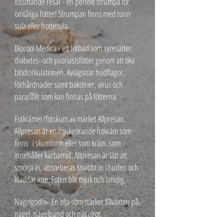
lössittande resår - en perfekt strumpa för
ömtåliga fötter! Strumpan finns med tunn
sula eller frottesula.
Biocool Medica - ett fotbad som syresätter
diabetes- och psoriasisfötter genom att öka
blodcirkulationen. Avlägsnar hudflagor,
förhårdnader samt bakterier, virus och
parasiter som kan finnas på fötterna.
Fotkrämer/fotskum av märket Allpresan.
Allpresan är en mjukgörande fotkräm som
finns i skumform eller som kräm, som
innehåller karbamid. Allpresan är lätt att
smörja in, absorberas snabbt in i huden och
kladdar inte. Foten blir mjuk och smidig.
Nagelgodis - En olja som stärker tillväxten på
nagel, nagelband och nagelrot.